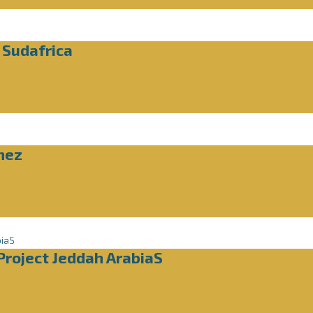
 Sudafrica
nez
Project Jeddah ArabiaS