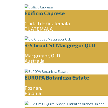
Edificio Caprese
Ciudad de Guatemala
GUATEMALA
3-5 Grout St Macgregor QLD
Macgregor, QLD
Australia
EUROPA Botanicza Estate
Poznan,
Polonia