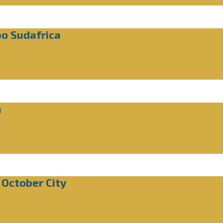
po Sudafrica
a
 October City