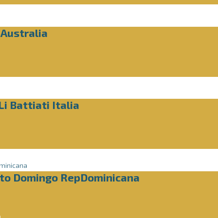
Australia
i Battiati Italia
nto Domingo RepDominicana
a