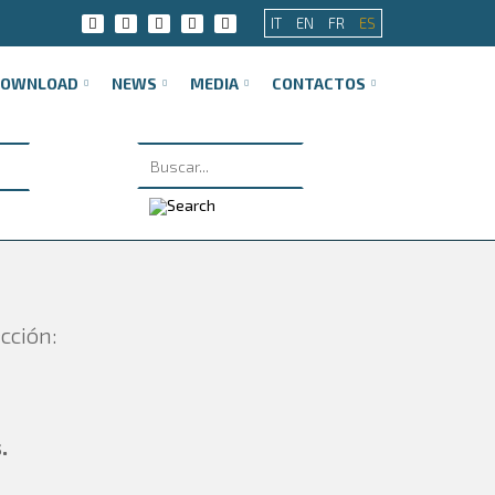
IT
EN
FR
ES
DOWNLOAD
NEWS
MEDIA
CONTACTOS
cción:
.