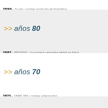
1990
- Scudo / primer producto de Domótica
>>
años
80
1987
– PDX3000 / la primera centralita digital en Italia
>>
años
70
1975
- SERIE 280 / primer videoportro