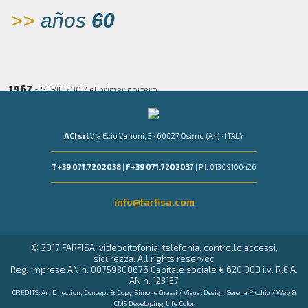
>>
años
60
1967
- SERIE 200 / el primer portero
ACI srl
Via Ezio Vanoni, 3 · 60027 Osimo (An) · ITALY
T +39 071.7202038
|
F +39 071.7202037
| P.I. 01309100426
info@farfisa.com
© 2017 FARFISA: videocitofonia, telefonia, controllo accessi,
sicurezza. All rights reserved
Reg. Imprese AN n. 00759300676 Capitale sociale € 620.000 i.v. R.E.A.
AN n. 123137
CREDITS: Art Direction, Concept & Copy:
Simone Grassi
/ Visual Design:
Serena Picchio
/ Web &
CMS Developing:
Life Color