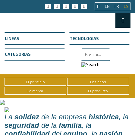
IT
EN
FR
ES
El principio
Los años
La marca
El producto
La
solidez
de la empresa
histórica
, la
seguridad
de la
familia
, la
confiabilidad
del
equipo
, la
pasión