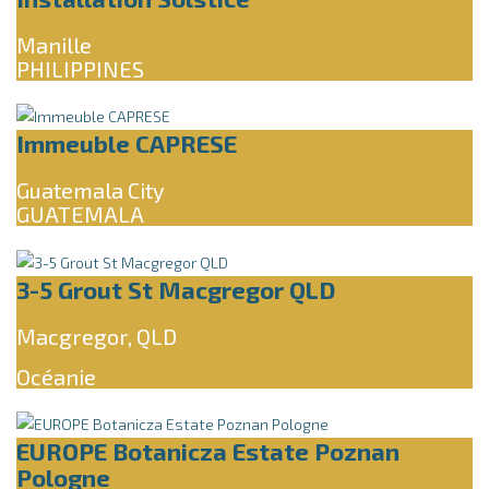
Manille
PHILIPPINES
Immeuble CAPRESE
Guatemala City
GUATEMALA
3-5 Grout St Macgregor QLD
Macgregor, QLD
Océanie
EUROPE Botanicza Estate Poznan
Pologne