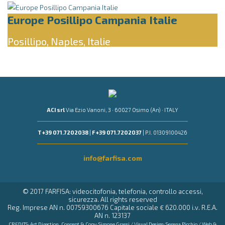
Europe Posillipo Campania Italie
Posillipo, Naples, Italie
ACI srl
Via Ezio Vanoni, 3 · 60027 Osimo (An) · ITALY
T +39 071.7202038
|
F +39 071.7202037
| P.I. 01309100426
info@farfisa.com
© 2017 FARFISA: videocitofonia, telefonia, controllo accessi,
sicurezza. All rights reserved
Reg. Imprese AN n. 00759300676 Capitale sociale € 620.000 i.v. R.E.A.
AN n. 123137
CREDITS: Art Direction, Concept & Copy:
Simone Grassi
/ Visual Design:
Serena Picchio
/ Web &