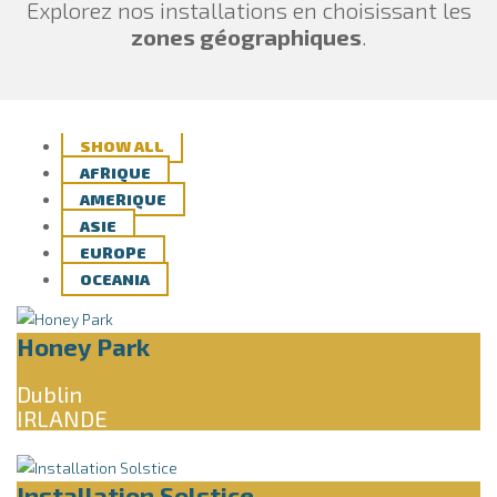
Explorez nos installations en choisissant les
zones géographiques
.
SHOW ALL
AFRIQUE
AMERIQUE
ASIE
EUROPE
OCEANIA
Honey Park
Dublin
IRLANDE
Installation Solstice