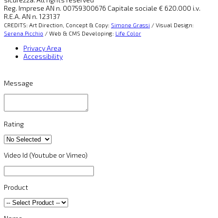
Reg. Imprese AN n. 00759300676 Capitale sociale € 620.000 i.v.
R.E.A. AN n. 123137
CREDITS: Art Direction, Concept & Copy:
Simone Grassi
/ Visual Design:
Serena Picchio
/ Web & CMS Developing:
Life Color
Privacy Area
Accessibility
Message
Rating
Video Id (Youtube or Vimeo)
Product