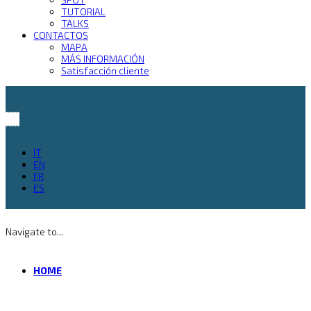
TUTORIAL
TALKS
CONTACTOS
MAPA
MÁS INFORMACIÓN
Satisfacción cliente
IT
EN
FR
ES
Navigate to...
HOME