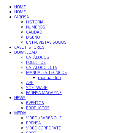
HOME
HOME
FARFISA
HISTORIA
NÚMEROS
CALIDAD
DISEÑO
ENTREVISTAS SOCIOS
CASE HISTORIES
DOWNLOAD
CATÁLOGOS
FOLLETOS
CATALOGO CCTV
MANUALES TÉCNICOS
manual Duo
APP
SOFTWARE
FARFISA MAGAZINE
NEWS
EVENTOS
PRODUCTOS
MEDIA
VIDEO ¿SABES QUE...
PRENSA
VIDEO CORPORATE
SPOT