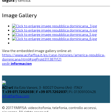
segura
y sencilla.
Image Gallery
View the embedded image gallery online at:
https://www.acifarfisa.it/es/case-histories/america-republica-
dominicana.html#sigProId3113871f21
pedir
informacion
ACI srl
Via Ezio Vanoni, 3 · 60027 Osimo (An) · ITALY
T +39 071.7202038
|
F +39 071.7202037
| P.I. 01309100426
info@farfisa.com
© 2017 FARFISA: videocitofonia, telefonia, controllo accessi,
sicurezza. All rights reserved