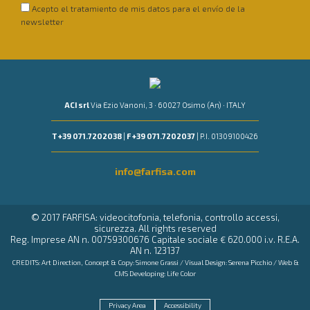
Acepto el tratamiento de mis datos para el envío de la
newsletter
ACI srl
Via Ezio Vanoni, 3 · 60027 Osimo (An) · ITALY
T +39 071.7202038
|
F +39 071.7202037
| P.I. 01309100426
info@farfisa.com
© 2017 FARFISA: videocitofonia, telefonia, controllo accessi,
sicurezza. All rights reserved
Reg. Imprese AN n. 00759300676 Capitale sociale € 620.000 i.v. R.E.A.
AN n. 123137
CREDITS: Art Direction, Concept & Copy:
Simone Grassi
/ Visual Design:
Serena Picchio
/ Web &
CMS Developing:
Life Color
Privacy Area
Accessibility