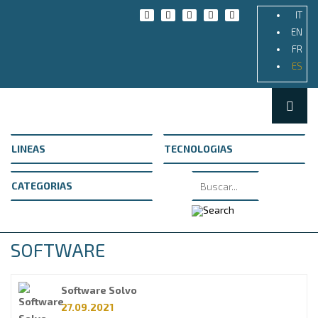
IT
EN
FR
ES
SOFTWARE
Software Solvo
27.09.2021