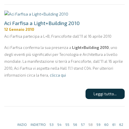
Aci Farfisa a Light+Building 2010
12 Gennaio 2010
Aci Farfisa partecipa a L+B, Francoforte dall'11 al 16 aprile 2010
Aci Farfisa conferma la sua presenza a
Light+Building 2010
, uno
degli eventi più significativi per Tecnologia e Architettura a livello
mondiale. La manifestazione si terrà a Francoforte, dall'11 al 16 aprile
2010, Aci Farfisa vi aspetta nella Hall 11.1 stand C04. Per ulteriori
informazioni circa la fiera,
clicca qui
Leggi tutto...
INIZIO
INDIETRO
53
54
55
56
57
58
59
60
61
62