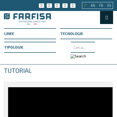
IT
EN
FR
ES
TUTORIAL