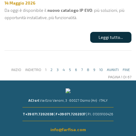
14 Maggio 2026
Da oggi è disponibile il
nuovo catalogo IP EVO
: più soluzioni, più
opportunità installative, più funzionalità.
Leggi tutto...
INIZIO
INDIETRO
1
2
3
4
5
6
7
8
9
10
AVANTI
FINE
PAGINA 1 DI 67
ACI srl
Via Ezio Vanoni, 3 · 60027 Osimo (An) · ITALY
T +39 071.7202038
|
F +39 071.7202037
| P.I. 01309100426
info@farfisa.com