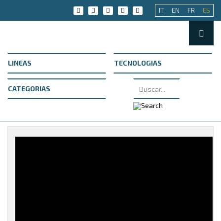
IT
EN
FR
ES