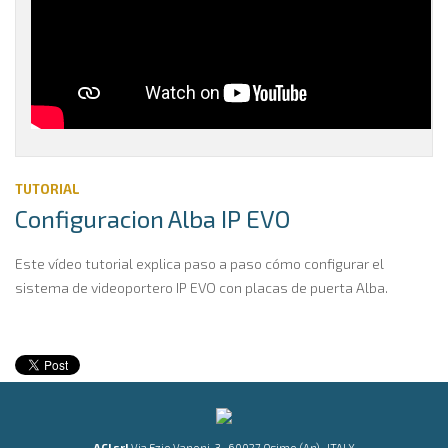
TUTORIAL
Configuracion Alba IP EVO
Este vídeo tutorial explica paso a paso cómo configurar el
sistema de videoportero IP EVO con placas de puerta Alba.
ACI srl
Via Ezio Vanoni, 3 · 60027 Osimo (An) · ITALY