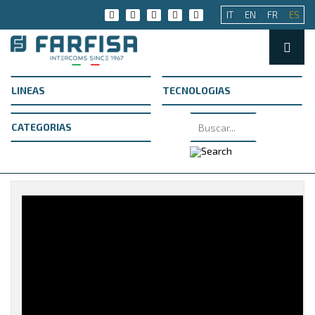
IT
EN
FR
ES