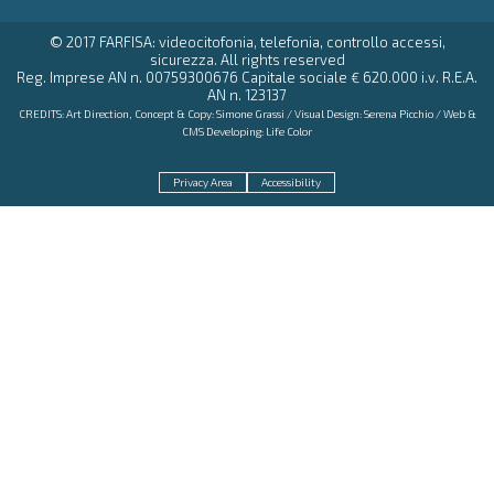
© 2017 FARFISA: videocitofonia, telefonia, controllo accessi,
sicurezza. All rights reserved
Reg. Imprese AN n. 00759300676 Capitale sociale € 620.000 i.v. R.E.A.
AN n. 123137
CREDITS: Art Direction, Concept & Copy:
Simone Grassi
/ Visual Design:
Serena Picchio
/ Web &
CMS Developing:
Life Color
Privacy Area
Accessibility