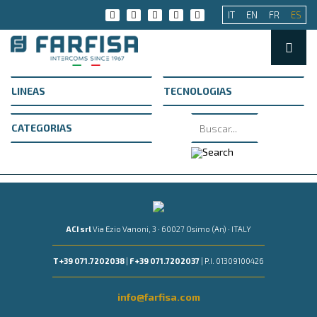
IT
EN
FR
ES
ACI srl
Via Ezio Vanoni, 3 · 60027 Osimo (An) · ITALY
T +39 071.7202038
|
F +39 071.7202037
| P.I. 01309100426
info@farfisa.com