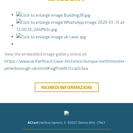
View the embedded image gallery online at:
https://www.acifarfisa.it/case-histories/europa-northminster-
peterborough-uk.html#sigProId47ccacb3ea
RICHIEDI
INFORMAZIONI
ACI srl
Via Ezio Vanoni, 3 · 60027 Osimo (An) · ITALY