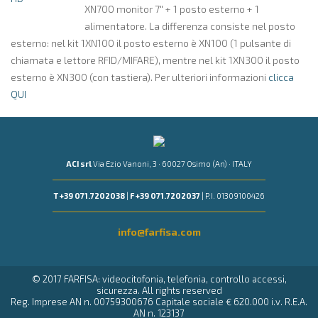
XN700 monitor 7" + 1 posto esterno + 1
alimentatore. La differenza consiste nel posto
esterno: nel kit 1XN100 il posto esterno è XN100 (1 pulsante di
chiamata e lettore RFID/MIFARE), mentre nel kit 1XN300 il posto
esterno è XN300 (con tastiera). Per ulteriori informazioni
clicca
QUI
ACI srl
Via Ezio Vanoni, 3 · 60027 Osimo (An) · ITALY
T +39 071.7202038
|
F +39 071.7202037
| P.I. 01309100426
info@farfisa.com
© 2017 FARFISA: videocitofonia, telefonia, controllo accessi,
sicurezza. All rights reserved
Reg. Imprese AN n. 00759300676 Capitale sociale € 620.000 i.v. R.E.A.
AN n. 123137