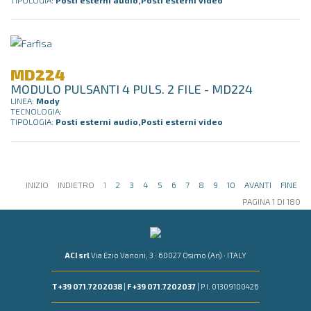
MD224
MODULO PULSANTI 4 PULS. 2 FILE - MD224
LINEA:
Mody
TECNOLOGIA:
TIPOLOGIA:
Posti esterni audio,Posti esterni video
INIZIO
INDIETRO
1
2
3
4
5
6
7
8
9
10
AVANTI
FINE
PAGINA 1 DI 180
ACI srl
Via Ezio Vanoni, 3 · 60027 Osimo (An) · ITALY
T +39 071.7202038
|
F +39 071.7202037
| P.I. 01309100426