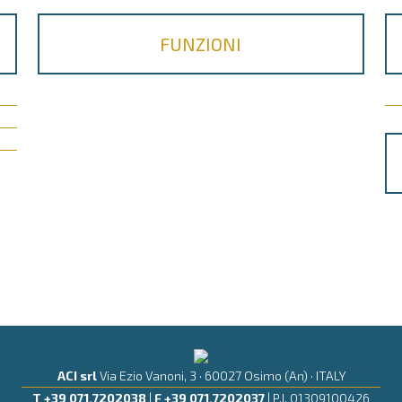
FUNZIONI
ACI srl
Via Ezio Vanoni, 3 · 60027 Osimo (An) · ITALY
T +39 071.7202038
|
F +39 071.7202037
| P.I. 01309100426