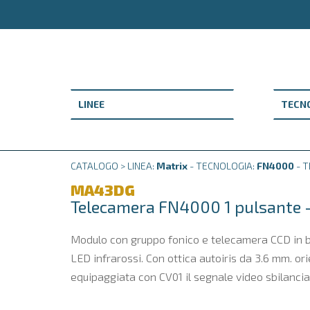
CATALOGO > LINEA:
Matrix
- TECNOLOGIA:
FN4000
- T
MA43DG
Telecamera FN4000 1 pulsante
Modulo con gruppo fonico e telecamera CCD in b/n
LED infrarossi. Con ottica autoiris da 3.6 mm. or
equipaggiata con CV01 il segnale video sbilancia