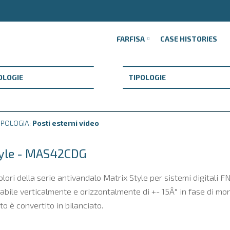
FARFISA
CASE HISTORIES
IPOLOGIA:
Posti esterni video
tyle - MAS42CDG
ori della serie antivandalo Matrix Style per sistemi digitali 
tabile verticalmente e orizzontalmente di +- 15Â° in fase di mo
o è convertito in bilanciato.