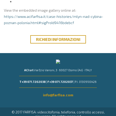
View the embedded image gallery online at:
https://www.acifarfisa.it/case-histories/mlyn-nad-cybina-
poznan-polonia.html#sigProId9416bdebcf
RICHIEDI
INFORMAZIONI
ACI srl
Via Ezio Vanoni, 3 · 60027 Osimo (An) · ITALY
T +39 071.7202038
|
F +39 071.7202037
| P.I. 01309100426
info@farfisa.com
© 2017 FARFISA: videocitofonia, telefonia, controllo accessi,