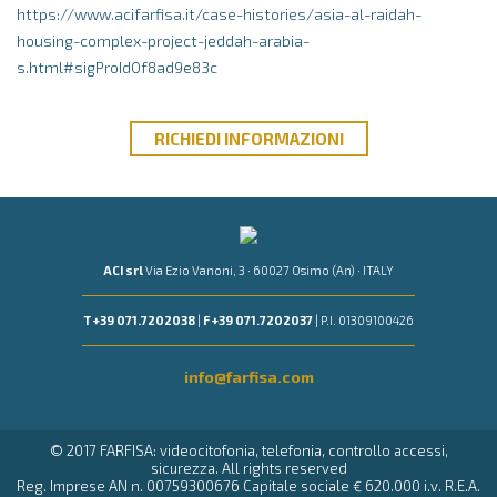
https://www.acifarfisa.it/case-histories/asia-al-raidah-
housing-complex-project-jeddah-arabia-
s.html#sigProId0f8ad9e83c
RICHIEDI
INFORMAZIONI
ACI srl
Via Ezio Vanoni, 3 · 60027 Osimo (An) · ITALY
T +39 071.7202038
|
F +39 071.7202037
| P.I. 01309100426
info@farfisa.com
© 2017 FARFISA: videocitofonia, telefonia, controllo accessi,
sicurezza. All rights reserved
Reg. Imprese AN n. 00759300676 Capitale sociale € 620.000 i.v. R.E.A.