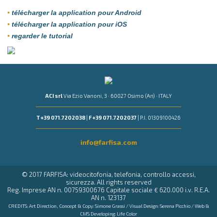
•
télécharger la application pour Android
•
télécharger la application pour iOS
•
regarder le tutorial
ACI srl
Via Ezio Vanoni, 3 · 60027 Osimo (An) · ITALY
T +39 071.7202038
|
F +39 071.7202037
| P.I. 01309100426
info@farfisa.com
© 2017 FARFISA: videocitofonia, telefonia, controllo accessi,
sicurezza. All rights reserved
Reg. Imprese AN n. 00759300676 Capitale sociale € 620.000 i.v. R.E.A.
AN n. 123137
CREDITS: Art Direction, Concept & Copy:
Simone Grassi
/ Visual Design:
Serena Picchio
/ Web &
CMS Developing:
Life Color