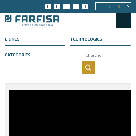
IT
EN
FR
ES